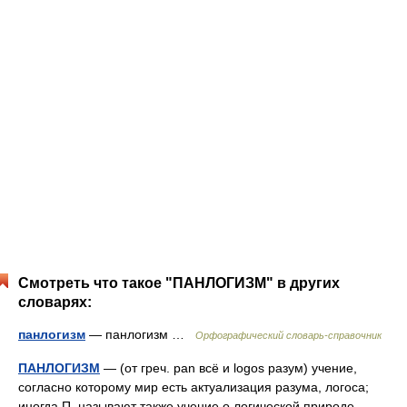
Смотреть что такое "ПАНЛОГИЗМ" в других
словарях:
панлогизм
— панлогизм …
Орфографический словарь-справочник
ПАНЛОГИЗМ
— (от греч. pan всё и logos разум) учение,
согласно которому мир есть актуализация разума, логоса;
иногда П. называют также учение о логической природе