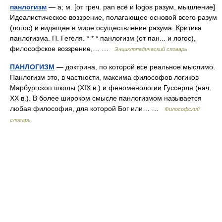
панлогизм
— а; м. [от греч. pan всё и logos разум, мышление]
Идеалистическое воззрение, полагающее основой всего разум
(логос) и видящее в мире осуществление разума. Критика
панлогизма. П. Гегеля. * * * панлогизм (от пан... и логос),
философское воззрение,… …
Энциклопедический словарь
ПАНЛОГИЗМ
— доктрина, по которой все реальное мыслимо.
Панлогизм это, в частности, максима философов логиков
Марбургскоп школы (XIX в.) и феноменологии Гуссерля (нач.
XX в.). В более широком смысле панлогизмом называется
любая философия, для которой Бог или… …
Философский
словарь