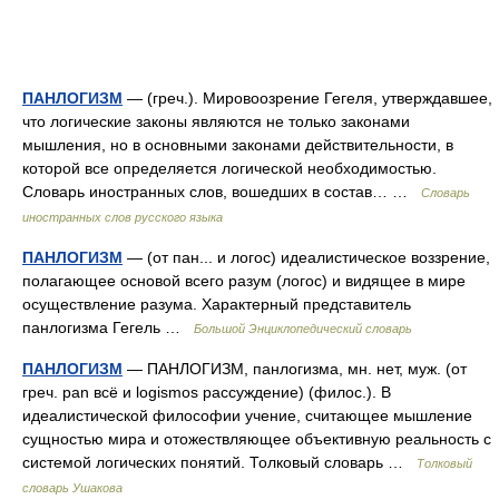
ПАНЛОГИЗМ
— (греч.). Мировоозрение Гегеля, утверждавшее,
что логические законы являются не только законами
мышления, но в основными законами действительности, в
которой все определяется логической необходимостью.
Словарь иностранных слов, вошедших в состав… …
Словарь
иностранных слов русского языка
ПАНЛОГИЗМ
— (от пан... и логос) идеалистическое воззрение,
полагающее основой всего разум (логос) и видящее в мире
осуществление разума. Характерный представитель
панлогизма Гегель …
Большой Энциклопедический словарь
ПАНЛОГИЗМ
— ПАНЛОГИЗМ, панлогизма, мн. нет, муж. (от
греч. pan всё и logismos рассуждение) (филос.). В
идеалистической философии учение, считающее мышление
сущностью мира и отожествляющее объективную реальность с
системой логических понятий. Толковый словарь …
Толковый
словарь Ушакова