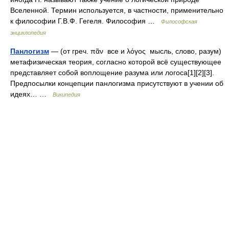
Вселенной. Термин используется, в частности, применительно
к философии Г.В.Ф. Гегеля. Философия …
Философская
энциклопедия
Панлогизм
— (от греч. πᾶν все и λόγος мысль, слово, разум)
метафизическая теория, согласно которой всё существующее
представляет собой воплощение разума или логоса[1][2][3].
Предпосылки концепции панлогизма присутствуют в учении об
идеях… …
Википедия