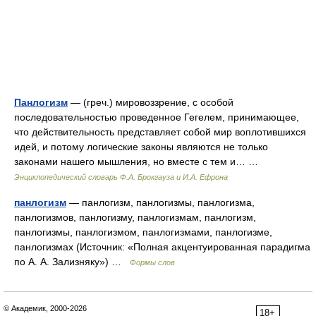
Панлогизм
— (греч.) мировоззрение, с особой
последовательностью проведенное Гегелем, принимающее,
что действительность представляет собой мир воплотившихся
идей, и потому логические законы являются не только
законами нашего мышления, но вместе с тем и… …
Энциклопедический словарь Ф.А. Брокгауза и И.А. Ефрона
панлогизм
— панлогизм, панлогизмы, панлогизма,
панлогизмов, панлогизму, панлогизмам, панлогизм,
панлогизмы, панлогизмом, панлогизмами, панлогизме,
панлогизмах (Источник: «Полная акцентуированная парадигма
по А. А. Зализняку») …
Формы слов
© Академик, 2000-2026
18+